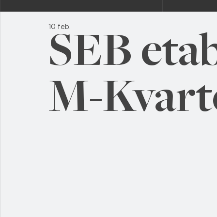
10 feb.
SEB etabl
M-Kvart