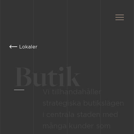
Lokaler
Butik
Vi tillhandahåller
strategiska butikslägen
i centrala staden med
många kunder som