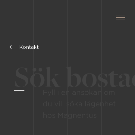
Kontakt
Sök bosta
Fyll i en ansökan om
du vill söka lägenhet
hos Magnentus