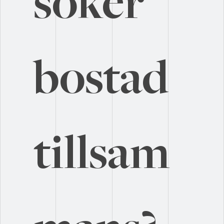
söker 
bostad 
tillsam