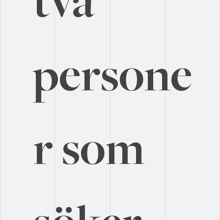
två 
persone
r som 