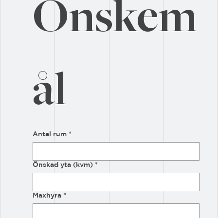
Önskem
ål
Antal rum
*
Önskad yta (kvm)
*
Maxhyra
*