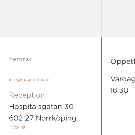
Magnentus
Öppett
011-23 72 20
Vardag
info@magnentus.se
16.30
Reception
Hospitalsgatan 30
602 27 Norrköping
Hitta hit